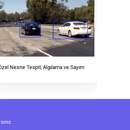
Yapay Zek
Kontrol
Özel Nesne Tespit, Algılama ve Sayım
siniz.