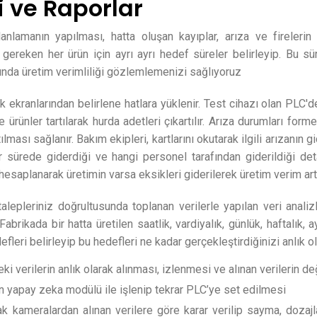
i ve Raporlar
lanlamanın yapılması, hatta oluşan kayıplar, arıza ve firelerin
si gereken her ürün için ayrı ayrı hedef süreler belirleyip. Bu sü
nında üretim verimliliği gözlemlemenizi sağlıyoruz
 ekranlarından belirlene hatlara yüklenir. Test cihazı olan PLC'd
e ürünler tartılarak hurda adetleri çıkartılır. Arıza durumları fo
lması sağlanır. Bakım ekipleri, kartlarını okutarak ilgili arızanın 
sürede giderdiği ve hangi personel tarafından giderildiği detay
i hesaplanarak üretimin varsa eksikleri giderilerek üretim verim artı
talepleriniz doğrultusunda toplanan verilerle yapılan veri anal
abrikada bir hatta üretilen saatlik, vardiyalık, günlük, haftalık, a
fleri belirleyip bu hedefleri ne kadar gerçekleştirdiğinizi anlık ol
ki verilerin anlık olarak alınması, izlenmesi ve alınan verilerin d
in yapay zeka modülü ile işlenip tekrar PLC’ye set edilmesi
rak kameralardan alınan verilere göre karar verilip sayma, dozajl