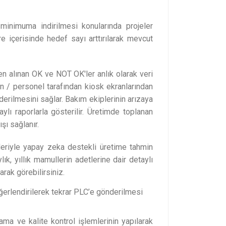
 minimuma indirilmesi konularında projeler
re içerisinde hedef sayı arttırılarak mevcut
en alınan OK ve NOT OK'ler anlık olarak veri
rmen / personel tarafından kiosk ekranlarından
giderilmesini sağlar. Bakım ekiplerinin arızaya
lı raporlarla gösterilir. Üretimde toplanan
şı sağlanır.
izleriyle yapay zeka destekli üretime tahmin
ylık, yıllık mamullerin adetlerine dair detaylı
arak görebilirsiniz.
eğerlendirilerek tekrar PLC’e gönderilmesi
ama ve kalite kontrol işlemlerinin yapılarak