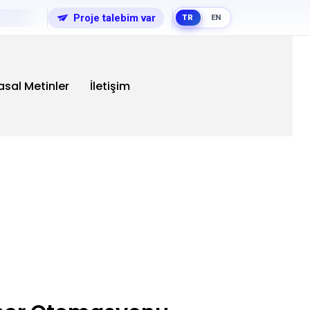
Proje talebim var
TR
EN
|
asal Metinler
İletişim