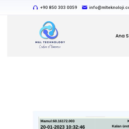
+90 850 303 0059
Özel projeleriniz için bizi ara
info@mlteknoloji.
Ana S