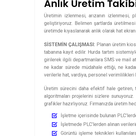
Anlık Üretim Takib
Üretimin izlenmesi, arızanın izlenmesi, p
geliştiriyoruz. Belirnen şartlarda üretilme
üretimde kıyaslanarak anlık olarak hat ekra
SİSTEMİN ÇALIŞMASI:
Planan üretim kiosk
tabanına kayıt edilir. Hurda tartım sistemiyl
girilerek ilgili departmanlara SMS ve mail atı
ne kadar sürede müdahale ettiği, ne kadar 
verilerle hat, vardiya, personel verimlilikler
Üretim sürecini daha efektif hale getiren, 
algoritmaları projelerini sizlere sunuyoruz. F
grafikler hazırlıyoruz. Firmanızda üretim hede
İşletme içerisinde bulunan PLC’lerde
İşletmede PLC’lerden alınan veriler
Görüntü işleme teknikleri kullanıla