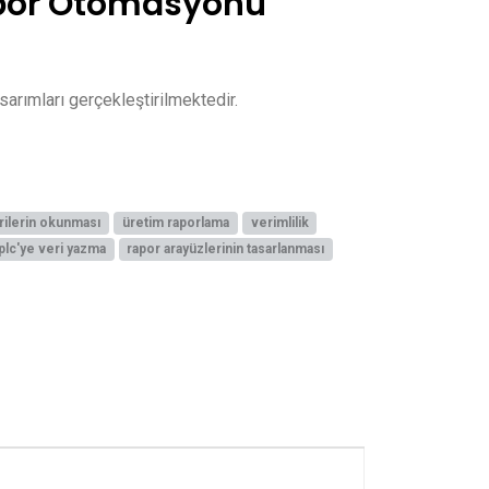
apor Otomasyonu
tasarımları gerçekleştirilmektedir.
rilerin okunması
üretim raporlama
verimlilik
plc'ye veri yazma
rapor arayüzlerinin tasarlanması