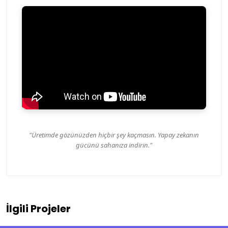
"Üretimde gözünüzden hiçbir şey kaçmasın. Yapay zekanın
gücünü sahanıza indirin."
İlgili Projeler