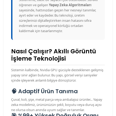
öğrenen ve gelişen
Yapay Zeka Algoritmaları
sayesinde, hattınızdan geçen her nesneyi tanımlar,
ayırt eder ve kaydeder. Bu teknoloji, üretim
süreçlerinizi dijitalleştirirken insan hatasını sıfıra
indirmek ve operasyonel körlüğü ortadan
kaldırmak için tasarlanmıştır.
Nasıl Çalışır? Akıllı Görüntü
İşleme Teknolojisi
Sistemin kalbinde, Nvidia GPU gücüyle desteklenen gelişmiş
yapay sinir ağları bulunur. Bu yapı, görsel veriyi saniyeler
içinde işleyerek anlamlı bilgiye dönüştürür.
🧠 Adaptif Ürün Tanıma
Çuval, koli, şişe, metal parça veya ambalajsız ürünler... Yapay
zeka modelimiz, ürününüzün şekli, boyutu veya duruş açısı
ne olursa olsun anında uyum sağlar ve tanımlar.
🎯 %99+ Yüksek Doğruluk Oranı