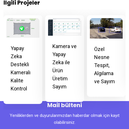
İlgili Projeler
Kamera ve
Yapay
Özel
Yapay
Zeka
Nesne
Zeka ile
Destekli
Tespit,
Ürün
Kameralı
Algılama
Üretim
Kalite
ve Sayım
Sayım
Kontrol
Mail bülteni
Yeniliklerden ve duyurularımızdan haberdar olmak için kayıt
olabilirsiniz.