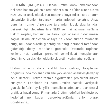
SİSTEMİN ÇALIŞMASI:
Planan üretim kiosk ekranlarından
belirlene hatlara yüklenir. Test cihazı olan PLC'den alınan OK ve
NOT OK'ler anlık olarak veri tabanına kayıt edilir. Hurda tartım
sistemiyle ürünler tartılarak hurda adetleri çıkartılır. Arıza
durumları formen / personel tarafından kiosk ekranlarından
girilerek ilgili departmanlara SMS ve mail atılması sağlanır.
Bakım ekipleri, kartlarını okutarak ilgili arızanın giderilmesini
sağlar. Bakım ekiplerinin arızaya ne kadar sürede müdahale
ettiği, ne kadar sürede giderdiği ve hangi personel tarafından
giderildiği detaylı raporlarla gösterilir. Üretimde toplanan
verilerle hat, vardiya, personel verimlilikleri hesaplanarak
üretimin varsa eksikleri giderilerek üretim verim artışı sağlanır.
Üretim sürecini daha efektif hale getiren, talepleriniz
doğrultusunda toplanan verilerle yapılan veri analizleriyle yapay
zeka destekli üretime tahmin algoritmaları projelerini sizlere
sunuyoruz. Fabrikada bir hatta üretilen saatlik, vardiyalık,
günlük, haftalık, aylık, yıllık mamullerin adetlerine dair detaylı
grafikler hazırlıyoruz. Firmanızda üretim hedefleri belirleyip bu
hedefleri ne kadar gerçekleştirdiğinizi anlık olarak
görebilirsiniz.