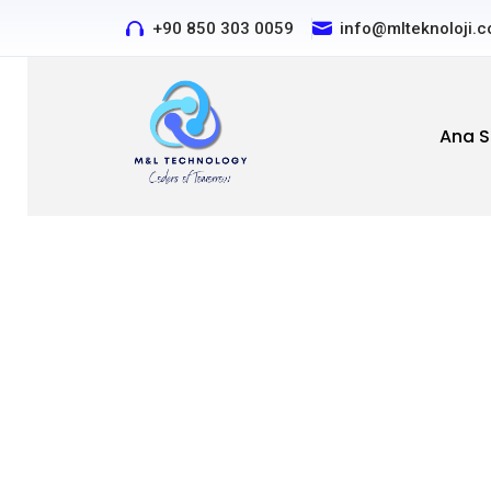
+90 850 303 0059
Özel projeleriniz için bizi aray
info@mlteknoloji.
Ana S