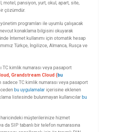
otel, pansiyon, yurt, okul, apart, site,
bir çözümdür.
önetim programları ile uyumlu çalışacak
mevcut konaklama bilgisini okuyarak
inde İnternet kullanımı için otomatik hesap
amımız Türkçe, İngilizce, Almanca, Rusça ve
dını TC kimlik numarası veya pasaport
 Cloud, Grandstream Cloud (
bu
ların sadece TC kimlik numarası veya pasaport
 önceden
bu uygulamalar
içerisine eklenen
onaklama listesinde bulunmayan kullanıcılar
bu
n haricindeki müşterilerinize hizmet
a da SIP tabanlı bir telefon numarasına