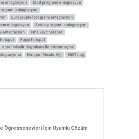
mı entagrasyon
Mod programı entagrasyon
programı entagrasyon
yon
Europroptel programı entagrasyon
amı entagrasyon
Sedna programı entagrasyon
ı entagrasyon
sms kayıt hotspot
 hotspot
Ruijie hotspot
Hotel Misafir doğrulama ile oturum açma
entegrasyonu
Hotspot Misafir Ağı
5651 Log
r ve Öğretmenevleri İçin Uyumlu Çözüm