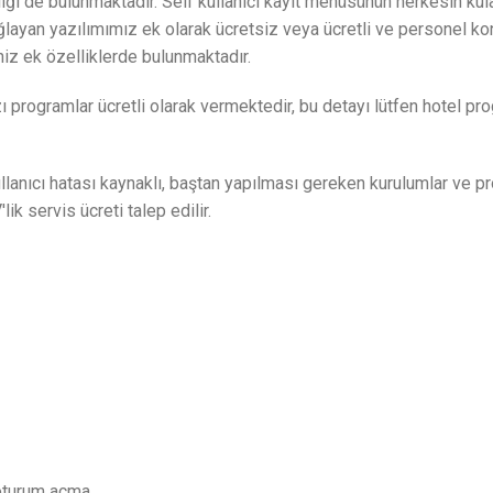
lliği de bulunmaktadır. Self kullanıcı kayıt menüsünün herkesin k
ğlayan yazılımımız ek olarak ücretsiz veya ücretli ve personel ko
niz ek özelliklerde bulunmaktadır.
zı programlar ücretli olarak vermektedir, bu detayı lütfen hotel pr
 Kullanıcı hatası kaynaklı, baştan yapılması gereken kurulumlar ve 
ik servis ücreti talep edilir.
oturum açma