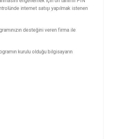
ulanmasını engellemek için ön tanımlı PIN
ntrolünde internet satışı yapılmak istenen
ogramınızın desteğini veren firma ile
programın kurulu olduğu bilgisayarın