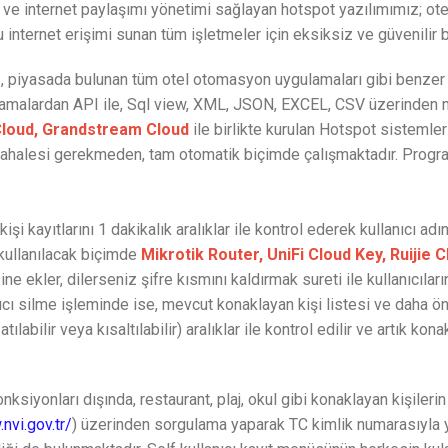
 internet paylaşımı yönetimi sağlayan hotspot yazılımımız; otel, m
u internet erişimi sunan tüm işletmeler için eksiksiz ve güvenilir 
iyasada bulunan tüm otel otomasyon uygulamaları gibi benzer y
lamalardan API ile, Sql view, XML, JSON, EXCEL, CSV üzerinden 
 Cloud, Grandstream Cloud
ile birlikte kurulan Hotspot sistemler
müdahalesi gerekmeden, tam otomatik biçimde çalışmaktadır. Progr
şi kayıtlarını 1 dakikalık aralıklar ile kontrol ederek kullanıcı a
 kullanılacak biçimde
Mikrotik Router, UniFi Cloud Key, Ruijie
sine ekler, dilerseniz şifre kısmını kaldırmak sureti ile kullanıcı
lanıcı silme işleminde ise, mevcut konaklayan kişi listesi ve daha
tılabilir veya kısaltılabilir) aralıklar ile kontrol edilir ve artık k
siyonları dışında, restaurant, plaj, okul gibi konaklayan kişileri
nvi.gov.tr/
) üzerinden sorgulama yaparak TC kimlik numarasıyla y