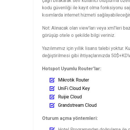
çağrı bırakarak self kullanıcı oluşturma öze
kodu güvenliği ile kayıt olma fonksiyonu sa
kısımlarda internet hizmeti sağlayabileceği
Not: Alınacak olan view'ları veya xml'leri ba
görüşüp otele o şekilde bilgi veriniz.
Yazılımımız için yıllık lisans talebi yoktur.
değiştirilmesi gibi ihtiyaçlarınızda 50$+KDV'l
Hotspot Uyumlu Router'lar:
Mikrotik Router
UniFi Cloud Key
Ruijie Cloud
Grandstream Cloud
Oturum açma yöntemleri:
Hotel Programından doğrulama ile 