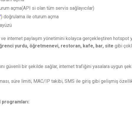
um açma(API si olan tüm servis sağlayıcılar)
/
) doğrulama ile oturum açma
rayüzü
ve internet paylaşım yönetimini kolayca gerçekleştiren hotspot y
 öğrenci yurdu, öğretmenevi, restoran, kafe, bar, site
gibi çokl
nı güvenli bir şekilde sağlar, internet trafiğini yasalara uygun şek
ması, süre limiti, MAC/IP takibi, SMS ile giriş gibi gelişmiş özell
l programları: