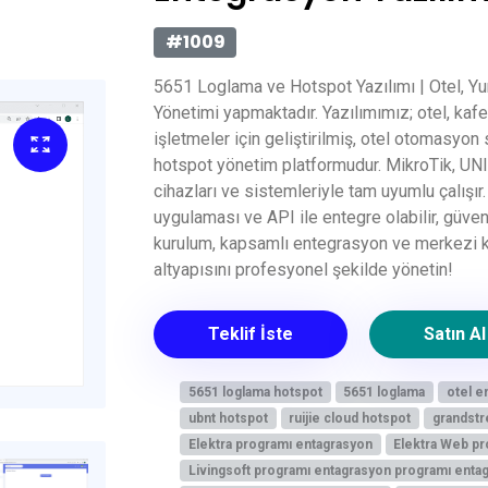
#1009
5651 Loglama ve Hotspot Yazılımı | Otel, Yurt
Yönetimi yapmaktadır. Yazılımımız; otel, kaf
işletmeler için geliştirilmiş, otel otomasyon
hotspot yönetim platformudur. MikroTik, UNI
cihazları ve sistemleriyle tam uyumlu çalışı
uygulaması ve API ile entegre olabilir, güvenl
kurulum, kapsamlı entegrasyon ve merkezi kon
altyapısını profesyonel şekilde yönetin!
Teklif İste
Satın Al
5651 loglama hotspot
5651 loglama
otel e
ubnt hotspot
ruijie cloud hotspot
grandstr
Elektra programı entagrasyon
Elektra Web p
Livingsoft programı entagrasyon programı enta