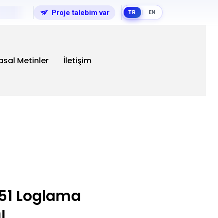
Proje talebim var
TR
EN
|
asal Metinler
İletişim
51 Loglama
ı