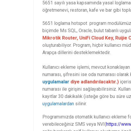
5651 sayılı yasa kapsamında yasal loglama ve
öğretmenevi, restoran, kafe ve bar gibi topl
5651 loglama hotspot program modülümüz, p
biçimde Ms SQL, Oracle, bulut tabanlı uygu
Mikrotik Router, UniFi Cloud Key, Ruijie
oluşturabiliyor. Program, hiçbir kullanıcı 
Arapça dillerini desteklemektedir.
Kullanıcı ekleme işlemi, mevcut konaklayan ki
numarası, şifresini ise oda numarası olarak
uygulamalar
diye adlandırılacaktır.)
içeri
numarası ile girişini sağlayabilirsiniz. Kul
kayıtlar 30 dakikalık (isteğe göre bu süre uza
uygulamalardan
silinir.
Programımızda otomatik kullanıcı ekleme fonk
verebileceğiniz SMS veya NVI(
https://www.