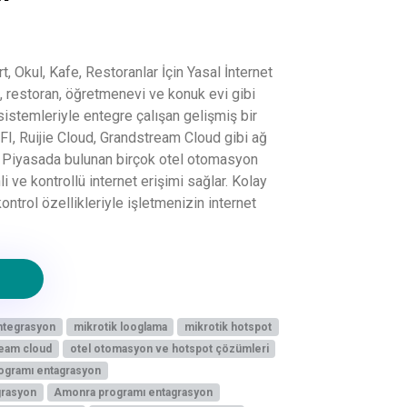
, Okul, Kafe, Restoranlar İçin Yasal İnternet
e, restoran, öğretmenevi ve konuk evi gibi
 sistemleriyle entegre çalışan gelişmiş bir
FI, Ruijie Cloud, Grandstream Cloud gibi ağ
r. Piyasada bulunan birçok otel otomasyon
i ve kontrollü internet erişimi sağlar. Kolay
trol özellikleriyle işletmenizin internet
ntegrasyon
mikrotik looglama
mikrotik hotspot
eam cloud
otel otomasyon ve hotspot çözümleri
rogramı entagrasyon
grasyon
Amonra programı entagrasyon