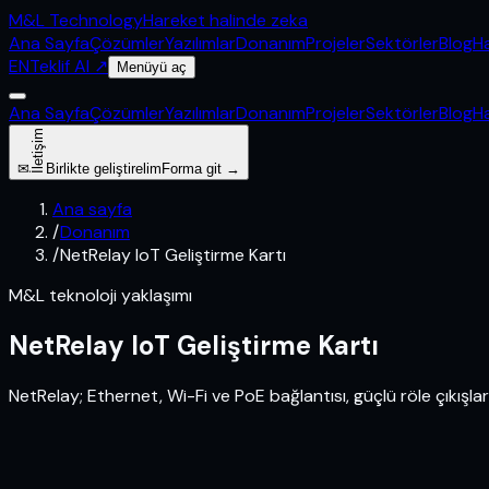
M&L
Technology
Hareket halinde zeka
Ana Sayfa
Çözümler
Yazılımlar
Donanım
Projeler
Sektörler
Blog
H
EN
Teklif Al
↗
Menüyü aç
Ana Sayfa
Çözümler
Yazılımlar
Donanım
Projeler
Sektörler
Blog
H
İletişim
✉
Birlikte geliştirelim
Forma git →
Ana sayfa
/
Donanım
/
NetRelay IoT Geliştirme Kartı
M&L teknoloji yaklaşımı
NetRelay IoT Geliştirme Kartı
NetRelay; Ethernet, Wi-Fi ve PoE bağlantısı, güçlü röle çıkışları,