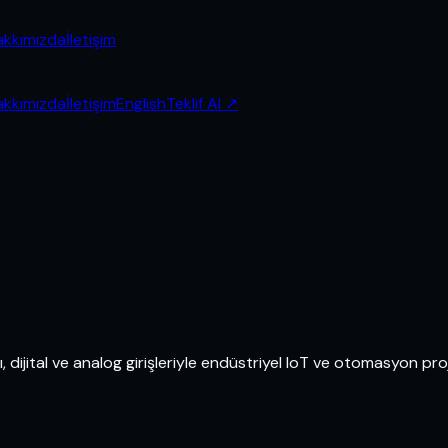
akkımızda
İletişim
akkımızda
İletişim
English
Teklif Al
↗
 dijital ve analog girişleriyle endüstriyel IoT ve otomasyon projel